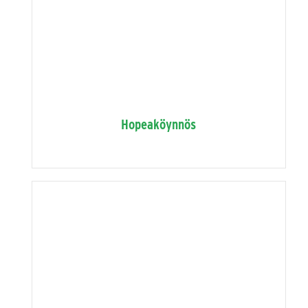
Hopeaköynnös