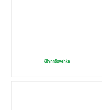
Köynnösvehka