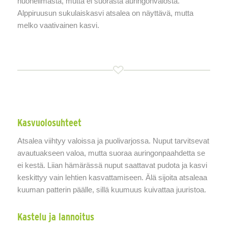
huoneilmasta, mutta ei suorasta auringonvalosta.
Alppiruusun sukulaiskasvi atsalea on näyttävä, mutta
melko vaativainen kasvi.
Kasvuolosuhteet
Atsalea viihtyy valoissa ja puolivarjossa. Nuput tarvitsevat
avautuakseen valoa, mutta suoraa auringonpaahdetta se
ei kestä. Liian hämärässä nuput saattavat pudota ja kasvi
keskittyy vain lehtien kasvattamiseen. Älä sijoita atsaleaa
kuuman patterin päälle, sillä kuumuus kuivattaa juuristoa.
Kastelu ja lannoitus