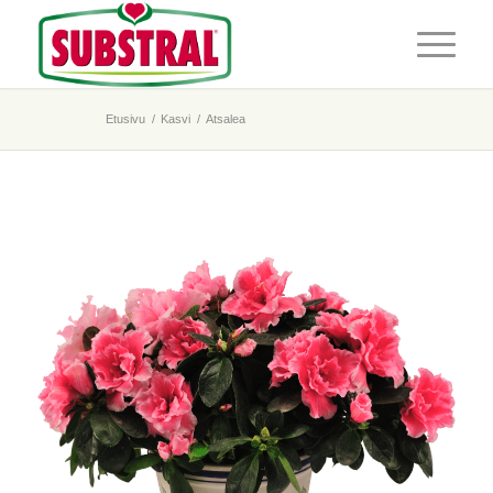
Etusivu
/
Kasvi
/
Atsalea