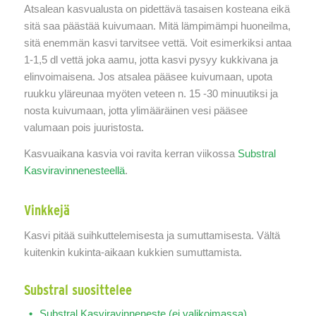
Atsalean kasvualusta on pidettävä tasaisen kosteana eikä
sitä saa päästää kuivumaan. Mitä lämpimämpi huoneilma,
sitä enemmän kasvi tarvitsee vettä. Voit esimerkiksi antaa
1-1,5 dl vettä joka aamu, jotta kasvi pysyy kukkivana ja
elinvoimaisena. Jos atsalea pääsee kuivumaan, upota
ruukku yläreunaa myöten veteen n. 15 -30 minuutiksi ja
nosta kuivumaan, jotta ylimääräinen vesi pääsee
valumaan pois juuristosta.
Kasvuaikana kasvia voi ravita kerran viikossa
Substral
Kasviravinnenesteellä
.
Vinkkejä
Kasvi pitää suihkuttelemisesta ja sumuttamisesta. Vältä
kuitenkin kukinta-aikaan kukkien sumuttamista.
Substral suosittelee
Substral Kasviravinneneste (ei valikoimassa)