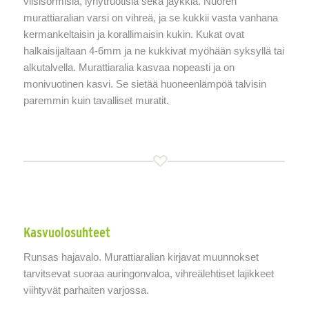
viisisormisia, lyhytruotisia sekä jäykkiä. Nuoren
murattiaralian varsi on vihreä, ja se kukkii vasta vanhana
kermankeltaisin ja korallimaisin kukin. Kukat ovat
halkaisijaltaan 4-6mm ja ne kukkivat myöhään syksyllä tai
alkutalvella. Murattiaralia kasvaa nopeasti ja on
monivuotinen kasvi. Se sietää huoneenlämpöä talvisin
paremmin kuin tavalliset muratit.
Kasvuolosuhteet
Runsas hajavalo. Murattiaralian kirjavat muunnokset
tarvitsevat suoraa auringonvaloa, vihreälehtiset lajikkeet
viihtyvät parhaiten varjossa.