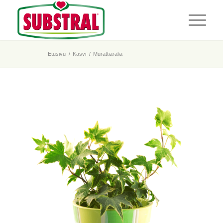
Etusivu
/
Kasvi
/
Murattiaralia