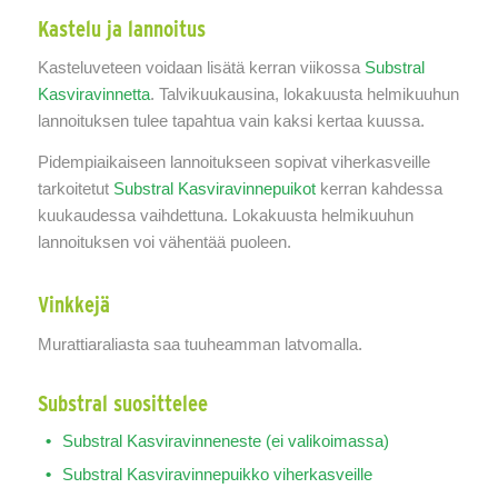
Kastelu ja lannoitus
Kasteluveteen voidaan lisätä kerran viikossa
Substral
Kasviravinnetta
. Talvikuukausina, lokakuusta helmikuuhun
lannoituksen tulee tapahtua vain kaksi kertaa kuussa.
Pidempiaikaiseen lannoitukseen sopivat viherkasveille
tarkoitetut
Substral Kasviravinnepuikot
kerran kahdessa
kuukaudessa vaihdettuna. Lokakuusta helmikuuhun
lannoituksen voi vähentää puoleen.
Vinkkejä
Murattiaraliasta saa tuuheamman latvomalla.
Substral suosittelee
Substral Kasviravinneneste (ei valikoimassa)
Substral Kasviravinnepuikko viherkasveille