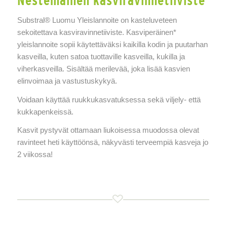
Nestemäinen kasviravinnetiiviste
Substral® Luomu Yleislannoite on kasteluveteen
sekoitettava kasviravinnetiiviste. Kasviperäinen*
yleislannoite sopii käytettäväksi kaikilla kodin ja puutarhan
kasveilla, kuten satoa tuottaville kasveilla, kukilla ja
viherkasveilla. Sisältää merilevää, joka lisää kasvien
elinvoimaa ja vastustuskykyä.
Voidaan käyttää ruukkukasvatuksessa sekä viljely- että
kukkapenkeissä.
Kasvit pystyvät ottamaan liukoisessa muodossa olevat
ravinteet heti käyttöönsä, näkyvästi terveempiä kasveja jo
2 viikossa!