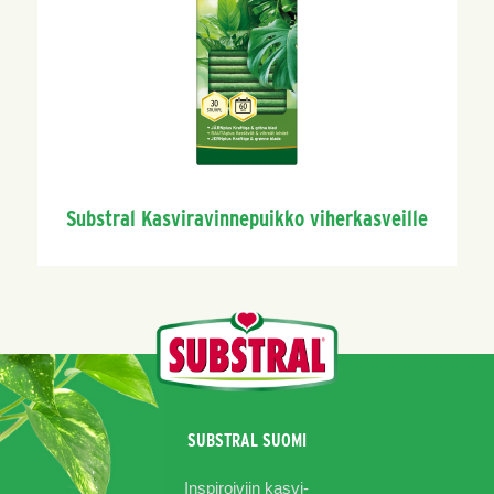
Substral Kasviravinnepuikko viherkasveille
SUBSTRAL SUOMI
Inspiroiviin kasvi-