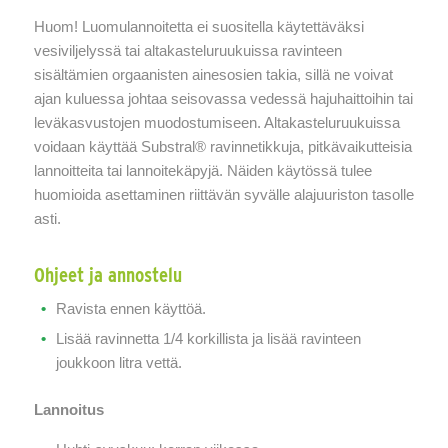
Huom! Luomulannoitetta ei suositella käytettäväksi
vesiviljelyssä tai altakasteluruukuissa ravinteen
sisältämien orgaanisten ainesosien takia, sillä ne voivat
ajan kuluessa johtaa seisovassa vedessä hajuhaittoihin tai
leväkasvustojen muodostumiseen. Altakasteluruukuissa
voidaan käyttää Substral® ravinnetikkuja, pitkävaikutteisia
lannoitteita tai lannoitekäpyjä. Näiden käytössä tulee
huomioida asettaminen riittävän syvälle alajuuriston tasolle
asti.
Ohjeet ja annostelu
Ravista ennen käyttöä.
Lisää ravinnetta 1/4 korkillista ja lisää ravinteen
joukkoon litra vettä.
Lannoitus